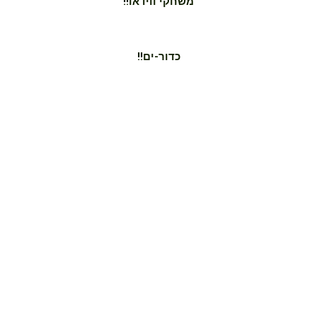
!!משחקי ווידאו
!!כדור-ים