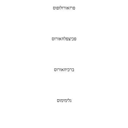
פרזאורולופוס
פכיצפלוזאורוס
ברכיוזאורוס
גלימימוס